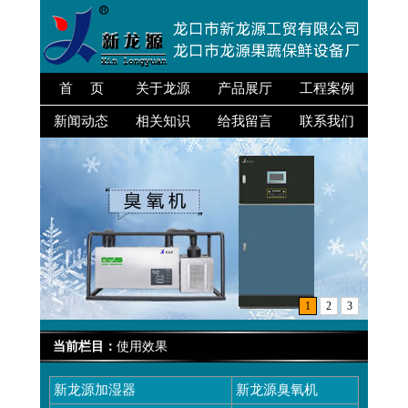
首 页
关于龙源
产品展厅
工程案例
新闻动态
相关知识
给我留言
联系我们
1
2
3
当前栏目：
使用效果
新龙源加湿器
新龙源臭氧机