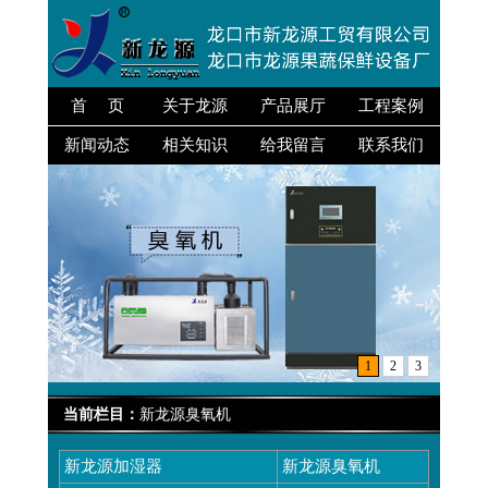
首 页
关于龙源
产品展厅
工程案例
新闻动态
相关知识
给我留言
联系我们
1
2
3
当前栏目：
新龙源臭氧机
新龙源加湿器
新龙源臭氧机