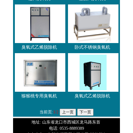
臭氧式乙烯脱除机
卧式不锈钢臭氧机
猕猴桃专用臭氧机
臭氧式乙烯脱除机
当前页:
1/2
地址: 山东省龙口市西城区龙马路东首
电话: 0535-8889389