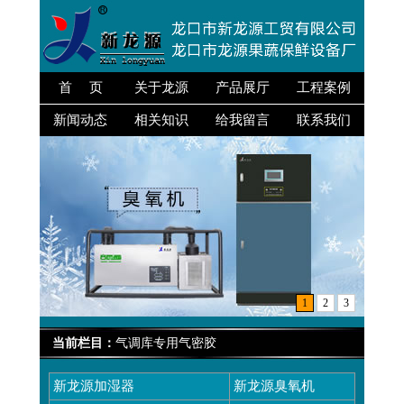
首 页
关于龙源
产品展厅
工程案例
新闻动态
相关知识
给我留言
联系我们
1
2
3
当前栏目：
气调库专用气密胶
新龙源加湿器
新龙源臭氧机